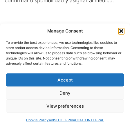
confirmar disponibilidad y asignar al médico.
Manage Consent
Buscar
To provide the best experiences, we use technologies like cookies to
Buscar
store and/or access device information. Consenting to these
technologies will allow us to process data such as browsing behavior or
unique IDs on this site. Not consenting or withdrawing consent, may
adversely affect certain features and functions.
Accept
© 2024 Doctor at Home México. Todos los
derechos reservados.
Deny
View preferences
Servicios médicos a domicilio
Cookie Policy
AVISO DE PRIVACIDAD INTEGRAL