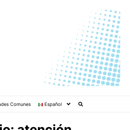
ades Comunes
Español
io: atención