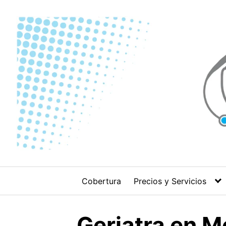
Skip
to
content
Cobertura
Precios y Servicios
Geriatra en M