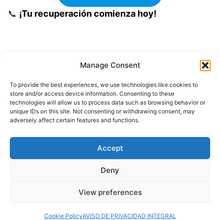
📞
¡Tu recuperación comienza hoy!
Manage Consent
Buscar
To provide the best experiences, we use technologies like cookies to
Buscar
store and/or access device information. Consenting to these
technologies will allow us to process data such as browsing behavior or
unique IDs on this site. Not consenting or withdrawing consent, may
adversely affect certain features and functions.
Accept
© 2024 Doctor at Home México. Todos los
derechos reservados.
Deny
View preferences
Servicios médicos a domicilio
Cookie Policy
AVISO DE PRIVACIDAD INTEGRAL