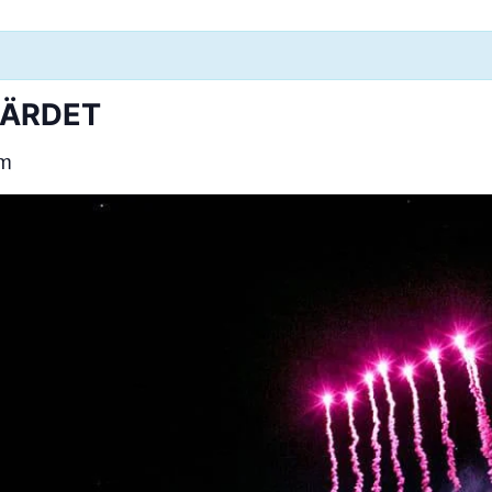
GÄRDET
pm