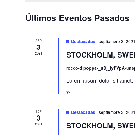
e
c
e
l
c
Últimos Eventos Pasados
a
i
d
p
o
a
n
a
SEP
l
Destacadas
septiembre 3, 202
a
3
a
y
r
STOCKHOLM, SWE
2021
b
f
r
n
e
rocco-dipoppa-_uDj_lyPVpA-uns
a
c
a
c
h
Lorem ipsum dolor sit amet, 
l
a
v
a
$90
.
v
e
e
SEP
Destacadas
septiembre 3, 202
.
3
g
B
STOCKHOLM, SWE
2021
u
a