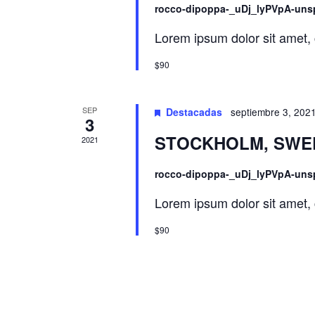
s
rocco-dipoppa-_uDj_lyPVpA-uns
c
c
a
Lorem ipsum dolor sit amet, 
E
i
$90
v
e
ó
n
SEP
Destacadas
septiembre 3, 202
d
t
3
o
STOCKHOLM, SWE
2021
e
s
p
rocco-dipoppa-_uDj_lyPVpA-uns
v
a
Lorem ipsum dolor sit amet, 
r
i
a
$90
l
s
a
p
t
a
l